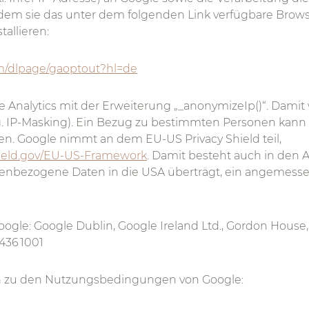
ndem sie das unter dem folgenden Link verfügbare Brow
allieren:
om/dlpage/gaoptout?hl=de
Analytics mit der Erweiterung „_anonymizeIp()“. Damit 
g. IP-Masking). Ein Bezug zu bestimmten Personen kann
n. Google nimmt an dem EU-US Privacy Shield teil,
hield.gov/EU-US-Framework
. Damit besteht auch in den 
enbezogene Daten in die USA überträgt, ein angemess
ogle: Google Dublin, Google Ireland Ltd., Gordon House,
 436 1001
n zu den Nutzungsbedingungen von Google: