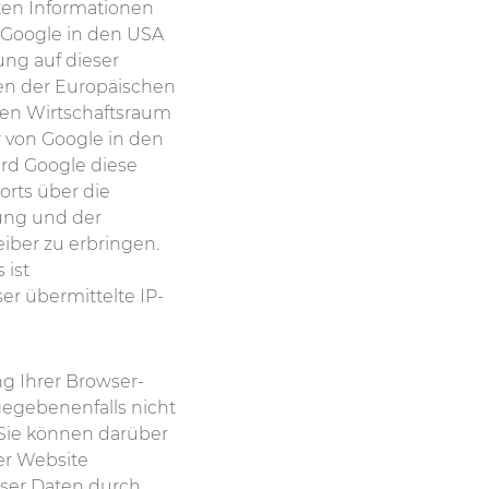
ten Informationen
 Google in den USA
ung auf dieser
ten der Europäischen
en Wirtschaftsraum
r von Google in den
ird Google diese
rts über die
ung und der
ber zu erbringen.
 ist
er übermittelte IP-
g Ihrer Browser-
 gegebenenfalls nicht
 Sie können darüber
er Website
eser Daten durch