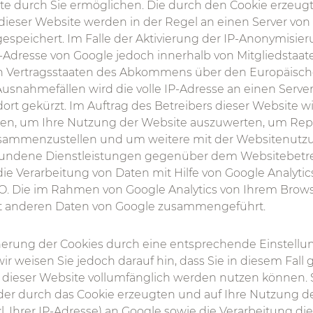
e durch Sie ermöglichen. Die durch den Cookie erzeug
dieser Website werden in der Regel an einen Server von
espeichert. Im Falle der Aktivierung der IP-Anonymisier
P-Adresse von Google jedoch innerhalb von Mitgliedstaa
n Vertragsstaaten des Abkommens über den Europäisch
 Ausnahmefällen wird die volle IP-Adresse an einen Serve
rt gekürzt. Im Auftrag des Betreibers dieser Website w
en, um Ihre Nutzung der Website auszuwerten, um Repo
usammenzustellen und um weitere mit der Websitenutz
undene Dienstleistungen gegenüber dem Websitebetrei
ie Verarbeitung von Daten mit Hilfe von Google Analytics
S-GVO. Die im Rahmen von Google Analytics von Ihrem Brows
it anderen Daten von Google zusammengeführt.
herung der Cookies durch eine entsprechende Einstellun
ir weisen Sie jedoch darauf hin, dass Sie in diesem Fall
 dieser Website vollumfänglich werden nutzen können.
 der durch das Cookie erzeugten und auf Ihre Nutzung d
. Ihrer IP-Adresse) an Google sowie die Verarbeitung di