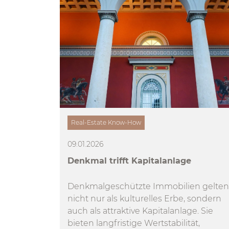
Real-Estate Know-How
09.01.2026
Denkmal trifft Kapitalanlage
Denkmalgeschützte Immobilien gelten
nicht nur als kulturelles Erbe, sondern
auch als attraktive Kapitalanlage. Sie
bieten langfristige Wertstabilität,