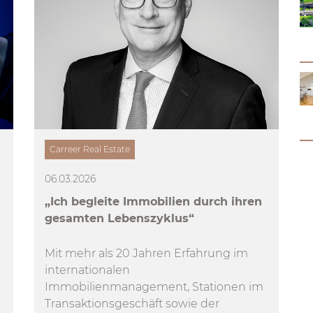
Carreer Real Estate
06.03.2026
„Ich begleite Immobilien durch ihren
gesamten Lebenszyklus“
Mit mehr als 20 Jahren Erfahrung im
internationalen
Immobilienmanagement, Stationen im
Transaktionsgeschäft sowie der