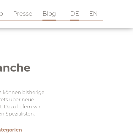
io
Presse
Blog
DE
EN
ranche
s können bisherige
stets über neue
 Dazu liefern wir
n Spezialisten.
tegorien