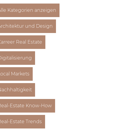
Alle Kategorien anzeigen
Architektur und Design
arreer Real Estate
igitalisierung
Local Markets
Nachhaltigkeit
Real-Estate Know-How
Real-Estate Trends