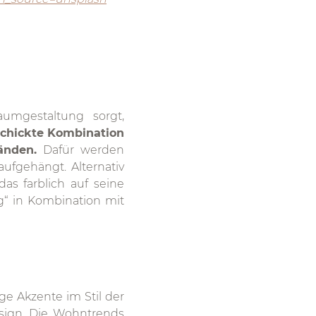
umgestaltung sorgt,
eschickte Kombination
änden.
Dafür werden
fgehängt. Alternativ
as farblich auf seine
g“ in Kombination mit
ige Akzente im Stil der
esign. Die Wohntrends