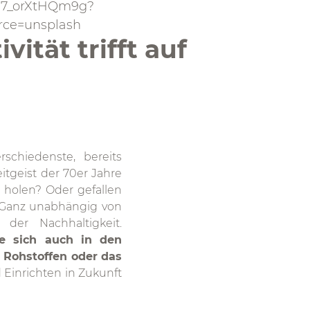
in-7_orXtHQm9g?
rce=unsplash
ität trifft auf
rschiedenste, bereits
tgeist der 70er Jahre
 holen? Oder gefallen
? Ganz unabhängig von
der Nachhaltigkeit.
ie sich auch in den
 Rohstoffen oder das
 Einrichten in Zukunft