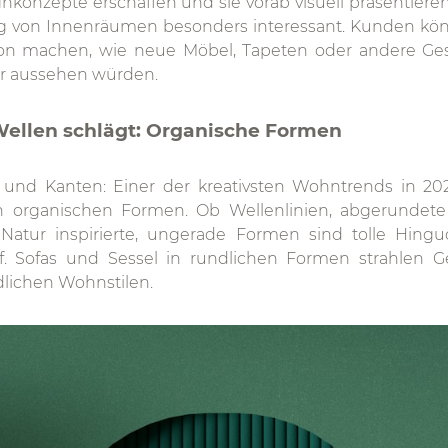
onzepte erschaffen und sie vorab visuell präsentieren.
g von Innenräumen besonders interessant. Kunden könn
avon machen, wie neue Möbel, Tapeten oder andere Ge
 aussehen würden.
r Wellen schlägt: Organische Formen
 und Kanten: Einer der kreativsten Wohntrends in 20
 organischen Formen. Ob Wellenlinien, abgerundet
Natur inspirierte, ungerade Formen sind tolle Hingu
 Sofas und Sessel in rundlichen Formen strahlen G
dlichen Wohnstilen.