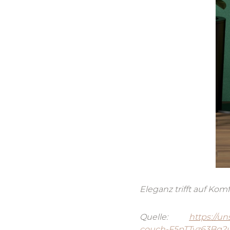
Eleganz trifft auf Ko
Quelle:
https://u
couch-F5pTTvz63Bg?u