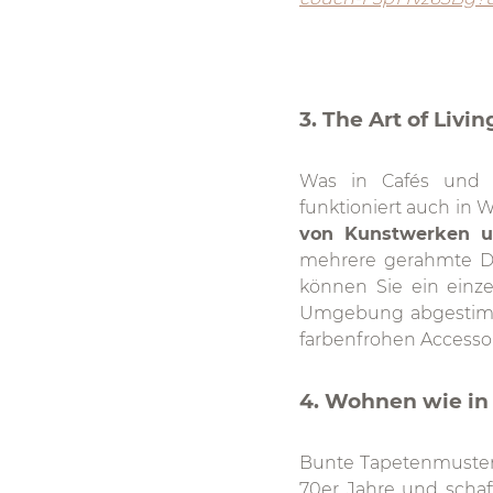
3. The Art of Liv
Was in Cafés und T
funktioniert auch i
von Kunstwerken u
mehrere gerahmte Dr
können Sie ein einze
Umgebung abgestimmt 
farbenfrohen Accessoi
4. Wohnen wie in
Bunte Tapetenmuster, g
70er Jahre und schaf