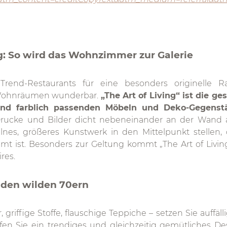
ing: So wird das Wohnzimmer zur Galerie
rend-Restaurants für eine besonders originelle Ra
n Wohnräumen wunderbar.
„The Art of Living“ ist die g
nd farblich passenden Möbeln und Deko-Gegenst
ucke und Bilder dicht nebeneinander an der Wand au
lnes, größeres Kunstwerk in den Mittelpunkt stellen, d
ist. Besonders zur Geltung kommt „The Art of Livin
res.
 den wilden 70ern
riffige Stoffe, flauschige Teppiche – setzen Sie auffäll
fen Sie ein trendiges und gleichzeitig gemütliches D