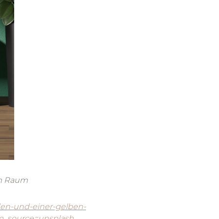
edem Raum
en-und-einer-gelben-
m_source=unsplash