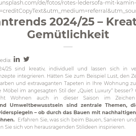
//unsplash.com/de/fotos/rotes-ledersofa-mit-kam
=creditCopyText&utm_medium=referral&utm_sou
rends 2024/25 – Kreativ
Gemütlichkeit
edia:
25 sind kreativ, individuell und lassen sich in ve
pte integrieren. Hätten Sie zum Beispiel Lust, den Zei
 Farben und extravaganten Tapeten in Ihre Wohnung zu
te Möbel im angesagten Stil der „Quiet Luxury“ besser
teht Wohnen auch in dieser Saison im Zeichen 
und Umweltbewusstsein sind zentrale Themen, d
iderspiegeln – ob durch das Bauen mit nachhaltigen
ohnen.
Erfahren Sie, was sich beim Bauen, Sanieren und
n Sie sich von herausragenden Stilideen inspirieren.