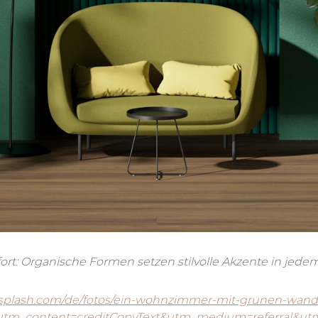
mfort: Organische Formen setzen stilvolle Akzente in j
nsplash.com/de/fotos/ein-wohnzimmer-mit-grunen-wand
tm_content=creditCopyText&utm_medium=referral&ut