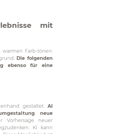
ebnisse mit
n warmen Farb-tönen:
grund.
Die folgenden
ng ebenso für eine
enhand gestaltet.
AI
umgestaltung neue
r Vorhersage neuer
egzudenken. KI kann