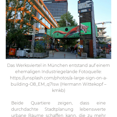
Das Werksviertel in München entstand auf einem
ehemaligen Industriegelände Fotoquelle:
https://unsplash.com/photos/a-large-sign-on-a-
building-O8_EM_q7Isw (Hermann Wittekopf –
kmkb)
Beide Quartiere zeigen, dass eine
durchdachte Stadtplanung lebenswerte
urbane Räume schaffen kann, die zu mehr