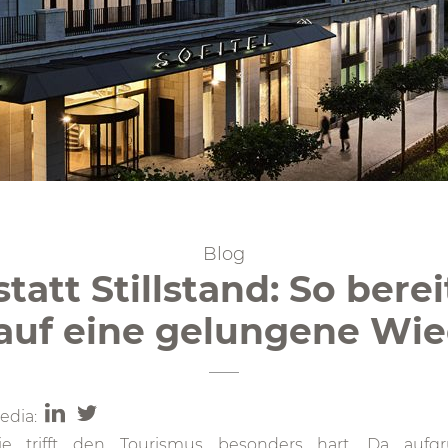
Blog
tatt Stillstand: So berei
auf eine gelungene Wi
edia:
e trifft den Tourismus besonders hart. Da aufg