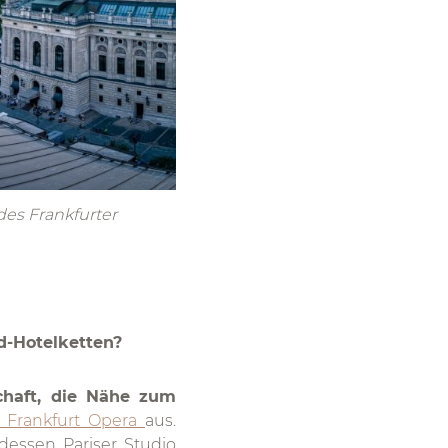
des Frankfurter
d-Hotelketten?
schaft, die Nähe zum
l Frankfurt Opera
aus.
dessen Pariser Studio