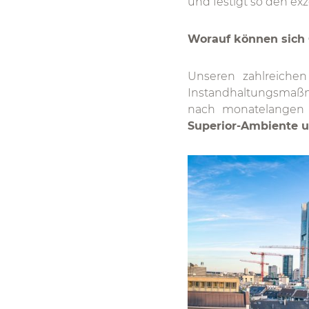
und festigt so den exz
Worauf können sich 
Unseren zahlreichen
Instandhaltungsmaßn
nach monatelangen
Superior-Ambiente u