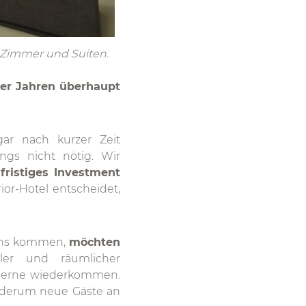
 Zimmer und Suiten.
vier Jahren überhaupt
ar nach kurzer Zeit
ings nicht nötig. Wir
fristiges Investment
ior-Hotel entscheidet,
 uns kommen,
möchten
ler und räumlicher
d gerne wiederkommen.
iederum neue Gäste an