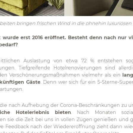
beiten bringen frischen Wind in die ohnehin luxuriösen
t wurde erst 2016 eröffnet. Besteht denn nach nur 
bedarf?
nittlichen Auslastung von etwa 72 % entstehen sog
ungen. Tiefgreifende Hotelrenovierungen sind allerd
nden Verschönerungsmaßnahmen vielmehr als ein
lang
künftigen Gäste
. Denn wer sich für ein 5-Sterne-Super
wartungen.
, die nach Aufhebung der Corona-Beschränkungen zu
che Hotelerlebnis bieten
. Nach Monaten sozia
en sie die Zeit bei uns in vollen Zügen genießen un
tive Feedback nach der Wiedereröffnung zieht dann w