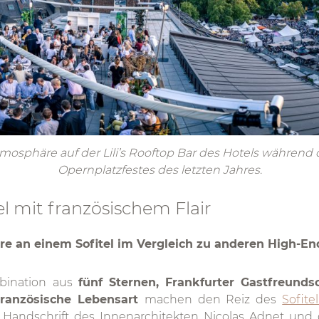
osphäre auf der Lili’s Rooftop Bar des Hotels während 
Opernplatzfestes des letzten Jahres.
 mit französischem Flair
re an einem Sofitel im Vergleich zu anderen High-En
mbination aus
fünf Sternen, Frankfurter Gastfreund
französische Lebensart
machen den Reiz des
Sofite
 Handschrift des Innenarchitekten Nicolas Adnet und 