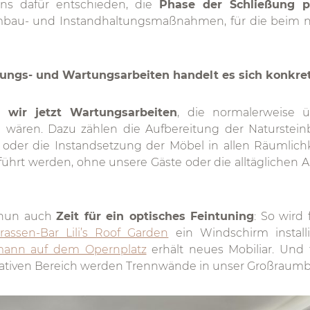
s dafür entschieden, die
Phase der Schließung p
Umbau- und Instandhaltungsmaßnahmen, für die beim n
ngs- und Wartungsarbeiten handelt es sich konkre
 wir jetzt Wartungsarbeiten
, die normalerweise ü
 wären. Dazu zählen die Aufbereitung der Naturstei
oder die Instandsetzung der Möbel in allen Räumlichk
hrt werden, ohne unsere Gäste oder die alltäglichen Ar
 nun auch
Zeit für ein optisches Feintuning
: So wird 
rassen-Bar Lili’s Roof Garden
ein Windschirm installi
mann auf dem Opernplatz
erhält neues Mobiliar. Und f
rativen Bereich werden Trennwände in unser Großraum