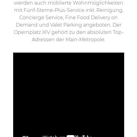
werden auch möblierte Wohnmöglichkeiten
mit Fünf-Sterne-Plus-Service inkl. Reinigung,
Concierge Service, Fine Food Delivery on
Demand und Valet Parking angeboten. Der
Opernplatz XIV gehört zu den absoluten Top-
Adressen der Main-Metropole.