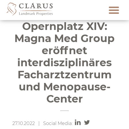
Skip
to
content
Opernplatz XIV:
Magna Med Group
eröffnet
interdisziplinäres
Facharztzentrum
und Menopause-
Center
27.10.2022 | Social Media: