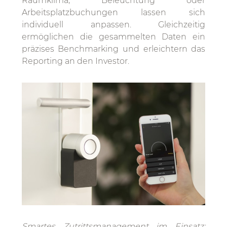
Raumklima, Beleuchtung oder
Arbeitsplatzbuchungen lassen sich
individuell anpassen. Gleichzeitig
ermöglichen die gesammelten Daten ein
präzises Benchmarking und erleichtern das
Reporting an den Investor.
Smartes Zutrittsmanagement im Einsatz: