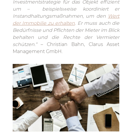
Investmentstrategie für das Objekt effizient
um – beispielsweise koordiniert er
Instandhaltungsmaßnahmen, um den
Wert
der Immobilie zu erhalten
. Er muss auch die
Bedürfnisse und Pflichten der Mieter im Blick
behalten und die Rechte der Vermieter
schützen.“
– Christian Bahn, Clarus Asset
Management GmbH.