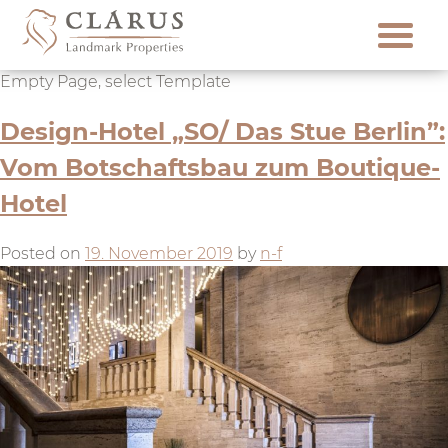
Skip
to
content
Empty Page, select Template
Design-Hotel „SO/ Das Stue Berlin”:
Vom Botschaftsbau zum Boutique-
Hotel
Posted on
19. November 2019
by
n-f