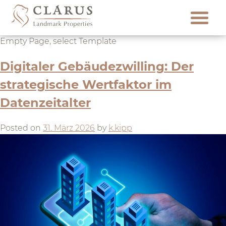
Skip
to
content
Empty Page, select Template
Digitaler Gebäudezwilling: Der
strategische Wertfaktor im
Datenzeitalter
Posted on
31. März 2026
by
k.kipp