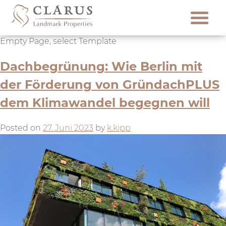
Skip
to
content
Empty Page, select Template
Dachbegrünung: Wie Berlin mit
der Förderung von GründachPLUS
dem Klimawandel begegnen will
Posted on
27. Juni 2023
by
k.kipp