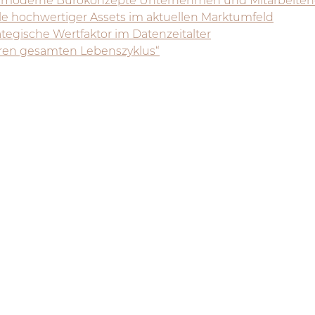
e moderne Bürokonzepte Unternehmen und Mitarbeite
le hochwertiger Assets im aktuellen Marktumfeld
ategische Wertfaktor im Datenzeitalter
hren gesamten Lebenszyklus“