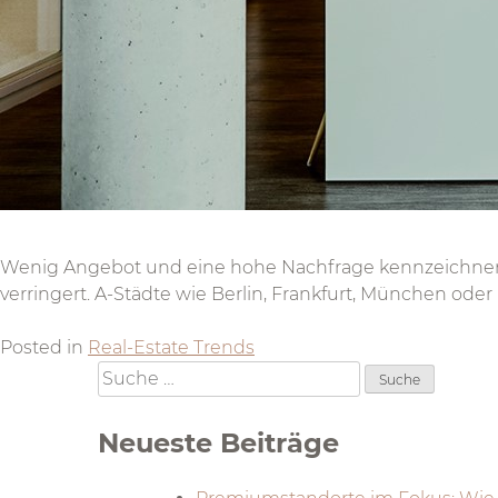
Wenig Angebot und eine hohe Nachfrage kennzeichnen s
verringert. A-Städte wie Berlin, Frankfurt, München o
Posted in
Real-Estate Trends
Suche
nach:
Neueste Beiträge