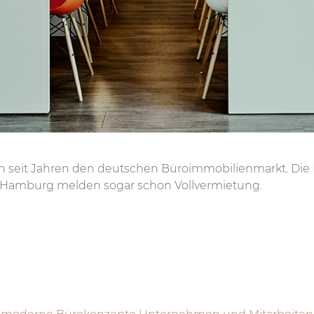
eit Jahren den deutschen Büroimmobilienmarkt. Die Lee
der Hamburg melden sogar schon Vollvermietung.